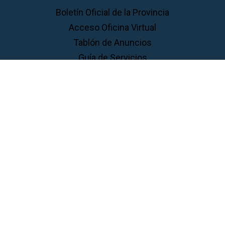
Boletín Oficial de la Provincia
Acceso Oficina Virtual
Tablón de Anuncios
Guía de Servicios
Normas
Perfil de Transparencia
Perfil del ...
Contratante
Ciudadanos
Familias
Empresas
Aviso Legal
Privacidad
Cookies
Accesibilidad
Mapa
Web