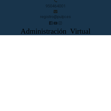
950464001
registro@pulpi.es
Administración Virtual
Boletín Oficial de la Provincia
Acceso Oficina Virtual
Tablón de Anuncios
Guía de Servicios
Normas
Perfil de Transparencia
Perfil del ...
Contratante
Ciudadanos