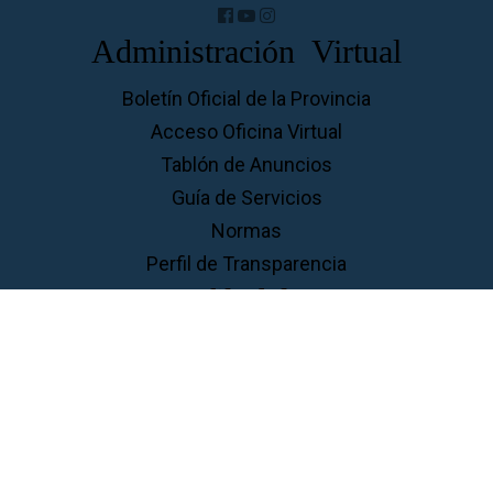
Administración Virtual
Boletín Oficial de la Provincia
Acceso Oficina Virtual
Tablón de Anuncios
Guía de Servicios
Normas
Perfil de Transparencia
Perfil del ...
Contratante
Ciudadanos
Familias
Empresas
Aviso Legal
Privacidad
Cookies
Accesibilidad
Mapa