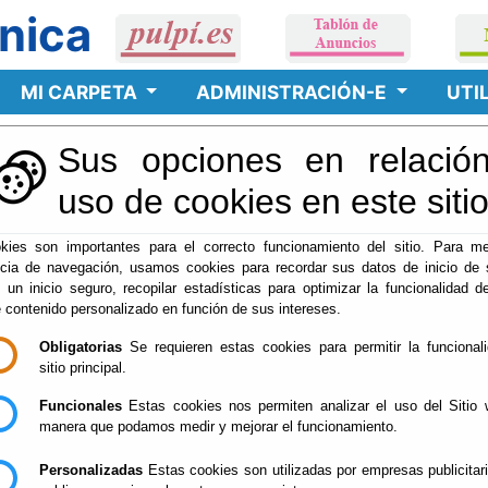
nica
MI CARPETA
ADMINISTRACIÓN-E
UTI
Sus opciones en relación
uso de cookies en este siti
kies son importantes para el correcto funcionamiento del sitio. Para me
ncia de navegación, usamos cookies para recordar sus datos de inicio de 
e un inicio seguro, recopilar estadísticas para optimizar la funcionalidad de
ucía, 04640 Pulpí (Almería) - Telef. 950.464.001 Fax: 950.465.349
e contenido personalizado en función de sus intereses.
Obligatorias
Se requieren estas cookies para permitir la funcional
sitio principal.
Aviso Legal
Accesibilidad
Mapa web
Privacidad
Cookies
Contacto
Funcionales
Estas cookies nos permiten analizar el uso del Sitio 
manera que podamos medir y mejorar el funcionamiento.
Personalizadas
Estas cookies son utilizadas por empresas publicitar