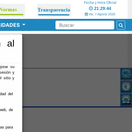
Fecha y Hora Oficial
21:29:44
Vie, 7 Agosto 2026
LIDADES
 al
o
jorar su
sesión y
l sitio y
idad del
web, de
ias para