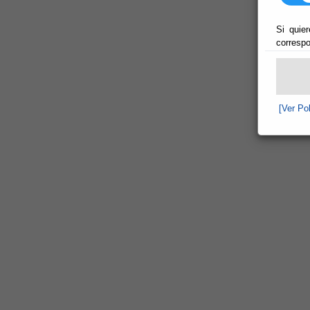
Si quier
correspo
[Ver Po