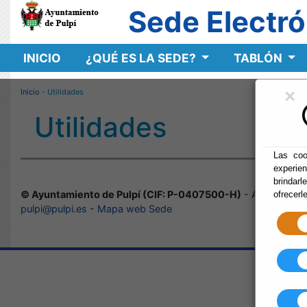
Sede Electró
INICIO
¿QUÉ ES LA SEDE?
TABLÓN
×
Inicio
- Utilidades
Utilidades
Las coo
experie
brindarl
© Ayuntamiento de Pulpí (CIF: P-0407500-H)
- Avda/ Andal
ofrecerl
pulpi@pulpi.es
-
Mapa web Sede