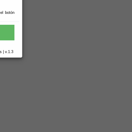
 el botón
 | v.1.3