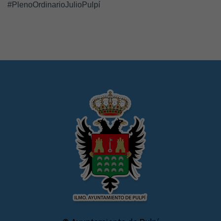
#PlenoOrdinarioJulioPulpí