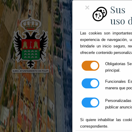
Sus 
×
uso d
Las cookies son importantes
experiencia de navegación, u
brindarle un inicio seguro, re
ofrecerle contenido personaliz
Obligatorias
Se 
principal.
Funcionales
Est
manera que pod
Personalizadas
publicar anunci
Si quiere inhabilitar las coo
correspondiente.