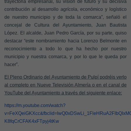
trayectoria empresarial, su visión de futuro y su decisiva
contribución al desarrollo agrícola, económico y logístico
de nuestro municipio y de toda la comarca”,
señaló el
concejal de Cultura del Ayuntamiento, Juan Bautista
López. El alcalde, Juan Pedro García, por su parte, quiso
destacar
“este nombramiento hacia Lorenzo Belmonte en
reconocimiento a todo lo que ha hecho por nuestro
municipio y nuestra comarca, y por lo que le queda por
hacer”.
El Pleno Ordinario del Ayuntamiento de Pulpí podréis verlo
al completo en Nueve Televisión Almería o en el canal de
YouTube del Ayuntamiento a través del siguiente enlace:
https://m.youtube.com/watch?
v=FeXQeiGKXcc&fbclid=IwQ0xDSwLi_1FleHRuA2FlbQIx
K8fqCrCFAK4xFTpyj4tKw