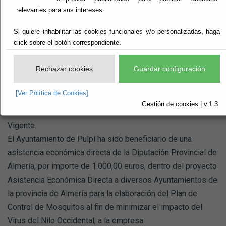
relevantes para sus intereses.
Si quiere inhabilitar las cookies funcionales y/o personalizadas, haga
click sobre el botón correspondiente.
Plan de Control de
Rechazar cookies
Guardar configuración
Mosquitos en Pulpí
[Ver Política de Cookies]
Gestión de cookies | v.1.3
Vigente.
El Ayuntamiento de Pulpí ha sido beneficiario de una
asistencia económica directa de la Diputación Provincial de
Almería, por importe de 1.000,00 euros, dentro del proyecto
Asistencia Económica Directa a diversos Ayuntamientos de
la provincia de Almería para la elaboración del Plan de
Control de Mosquitos al fin de minimizar el impacto del
Virus del Nilo Occidental, a la empresa