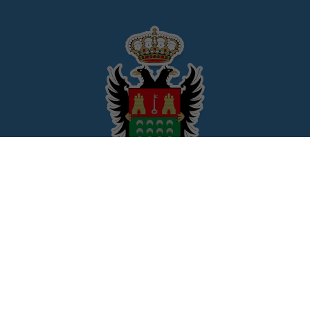
© Ayuntamiento de Pulpí
CIF: P-0407500-H
Avda/Andalucia, 89
04640 Pulpí (Almería)
950464001