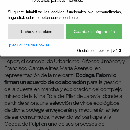
relevantes para sus intereses.
Una de las galerías de la Mina Rica será bodega del
futuro vino de la Geoda de Pulpí
Si quiere inhabilitar las cookies funcionales y/o personalizadas,
haga click sobre el botón correspondiente.
La galería de la Mina Rica albergará una selección
de vinos ecológicos de Bodega Palomillo
Rechazar cookies
Guardar configuración
El alcalde de Pulpí, y presidente de la
Empresa
[Ver Política de Cookies]
Municipal del Suelo de Pulpí,
S.L, Juan Pedro García;
Gestión de cookies | v.1.3
el concejal de Geoda del Ayuntamiento, Juanba
López; el concejal de Urbanismo, Alfonso Jiménez; y
Francisco García e Inés María Asensio, en
representación de la mercantil
Bodega Palomillo
,
firman un acuerdo de colaboración
para la gestión
de la puesta en marcha y explotación del complejo
minero de la Mina Rica del Pilar de Jaravía, donde a
partir de ahora una
selección de vinos ecológicos
de dicha bodega envejecerán y madurarán antes
de ser consumidos,
haciendo así partícipe a la
Geoda de Pulpí en uno de sus procesos de