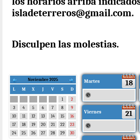
los horarios arriba indicados
isladeterreros@gmail.com.
Disculpen las molestias.
Noviembre
Noviembre 2025
Martes
18
L
M
X
J
V
S
D
1
2
3
4
5
6
7
8
9
Noviembre
Viernes
21
10
11
12
13
14
15
16
17
18
19
20
21
22
23
24
25
26
27
28
29
30
Noviembre