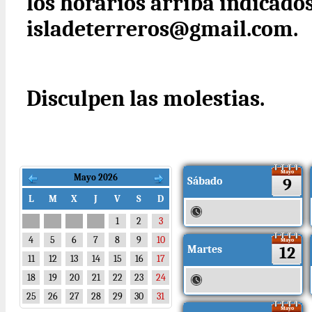
los horarios arriba indicados
isladeterreros@gmail.com.
Disculpen las molestias.
Mayo
Mayo 2026
Sábado
9
L
M
X
J
V
S
D
1
2
3
4
5
6
7
8
9
10
Mayo
Martes
12
11
12
13
14
15
16
17
18
19
20
21
22
23
24
25
26
27
28
29
30
31
Mayo