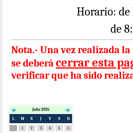
Horario: de
de 8
Nota.- Una vez realizada l
cerrar esta pag
se deberá
verificar que ha sido realiz
Julio 2025
L
M
X
J
V
S
D
1
2
3
4
5
6