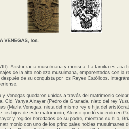
A VENEGAS, los
,
III). Aristocracia musulmana y morisca. La familia estaba f
inajes de la alta nobleza musulmana, emparentados con la r
a después de su conquista por los Reyes Católicos, integrán
meriense.
a y Venegas quedaron unidos a través del matrimonio celeb
ía, Cidi Yahya Alnayar (Pedro de Granada, nieto del rey Yusu
as (María Venegas, nieta del mismo rey e hija del aristócr
re los hijos de este matrimonio, Alonso quedó viviendo en G
 mayor y regidor heredados de su padre, mientras su hija, B
matrimonio con uno de los principales nobles musulmanes d