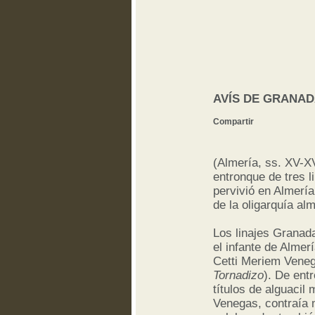
AVÍS DE GRANAD
Compartir
(Almería, ss. XV-XV
entronque de tres l
pervivió en Almerí
de la oligarquía al
Los linajes Granad
el infante de Almer
Cetti Meriem Veneg
Tornadizo
). De ent
títulos de alguacil
Venegas, contraía 