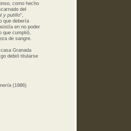
lonso, como hecho
escarnado del
l y putillo
”,
o que debería
sistía en no poder
o que cumplió,
ieza de sangre.
a casa Granada
o debió titularse
mería
(1986)