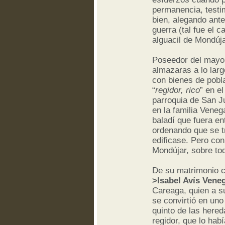
permanencia, testim
bien, alegando ante
guerra (tal fue el 
alguacil de Mondúj
Poseedor del mayor
almazaras a lo lar
con bienes de pobla
“
regidor, rico
” en e
parroquia de San Ju
en la familia Vene
baladí que fuera en
ordenando que se t
edificase. Pero con
Mondújar, sobre to
De su matrimonio c
>Isabel Avís Vene
Careaga, quien a s
se convirtió en uno
quinto de las hered
regidor, que lo hab