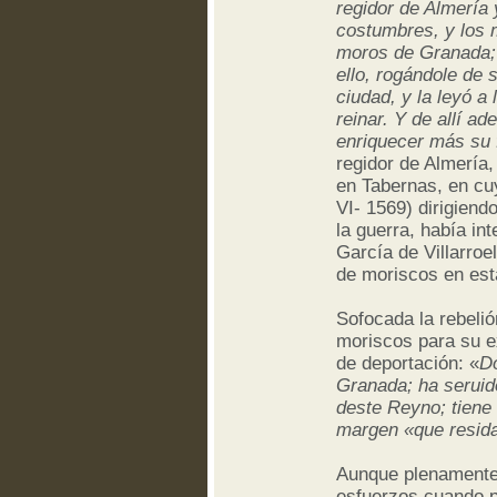
regidor de Almería 
costumbres, y los 
moros de Granada; 
ello, rogándole de 
ciudad, y la leyó a
reinar. Y de allí a
enriquecer más su 
regidor de Almería,
en Tabernas, en cu
VI- 1569) dirigiend
la guerra, había in
García de Villarroel
de moriscos en esta
Sofocada la rebelió
moriscos para su e
de deportación: «
D
Granada; ha seruid
deste Reyno; tiene
margen «que resida
Aunque plenamente i
esfuerzos cuando p