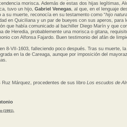
cendencia morisca. Además de estas dos hijas legítimas, A
ca, tuvo un hijo,
Gabriel Venegas
, al que, en el lenguaje d
 a su muerte, reconocía en su testamento como “
hijo natura
dad en Quiciliana y un par de bueyes con sus aperos, para l
ión que había comunicado al bachiller Diego Marín y que con
a de Heredia, probablemente una morisca o gitana, requisit
onio con Alfonsa Fajardo. Buen testimonio del afán de limp
en 8-VII-1603, falleciendo poco después. Tras su muerte, l
grada en la de Careaga, aunque por imposición del mayorazg
as.
s Ruz Márquez, procedentes de sus libro
Los escudos de Al
tonio
 (1991).