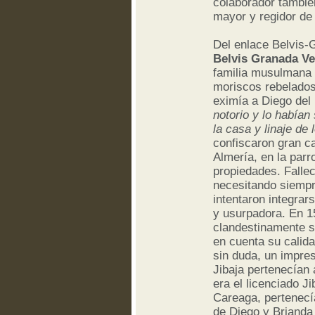
colaborador tambié
mayor y regidor de 
Del enlace Belvis-
Belvis Granada V
familia musulmana 
moriscos rebelados
eximía a Diego del 
notorio y lo habían
la casa y linaje d
confiscaron gran ca
Almería, en la parr
propiedades. Fallec
necesitando siempre
intentaron integrar
y usurpadora. En 1
clandestinamente si
en cuenta su calida
sin duda, un impres
Jibaja pertenecían 
era el licenciado J
Careaga, pertenecí
de Diego y Brianda