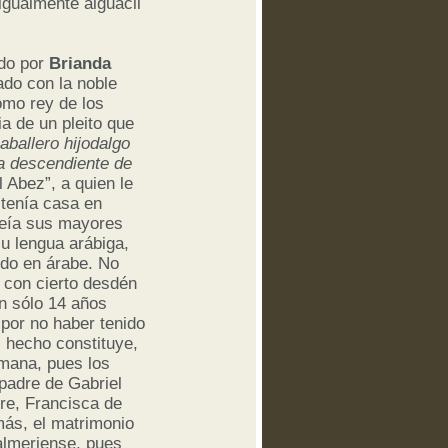
igualmente alguacil
ado por
Brianda
do con la noble
omo rey de los
 de un pleito que
aballero hijodalgo
ra descendiente de
l Abez”, a quien le
 tenía casa en
oseía sus mayores
su lengua arábiga,
ndo en árabe. No
n con cierto desdén
n sólo 14 años
 por no haber tenido
l hecho constituye,
lmana, pues los
 padre de Gabriel
dre, Francisca de
más, el matrimonio
almeriense, pues