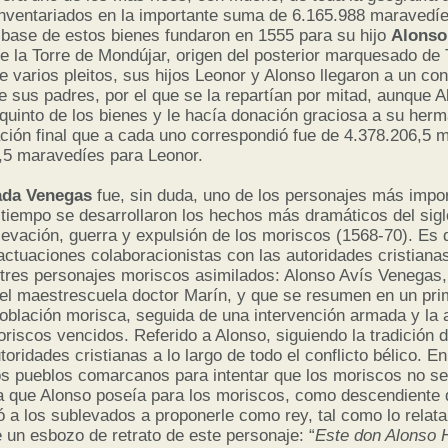
inventariados en la importante suma de 6.165.988 maravedí
 base de estos bienes fundaron en 1555 para su hijo
Alons
 la Torre de Mondújar, origen del posterior marquesado de 
 varios pleitos, sus hijos Leonor y Alonso llegaron a un co
e sus padres, por el que se la repartían por mitad, aunque A
 quinto de los bienes y le hacía donación graciosa a su her
ción final que a cada uno correspondió fue de 4.378.206,5 
,5 maravedíes para Leonor.
ada Venegas
fue, sin duda, uno de los personajes más impo
 tiempo se desarrollaron los hechos más dramáticos del sigl
levación, guerra y expulsión de los moriscos (1568-70). Es 
actuaciones colaboracionistas con las autoridades cristiana
o tres personajes moriscos asimilados: Alonso Avís Venegas,
 el maestrescuela doctor Marín, y que se resumen en un prim
población morisca, seguida de una intervención armada y la 
riscos vencidos. Referido a Alonso, siguiendo la tradición 
toridades cristianas a lo largo de todo el conflicto bélico. E
os pueblos comarcanos para intentar que los moriscos no s
ma que Alonso poseía para los moriscos, como descendiente 
 a los sublevados a proponerle como rey, tal como lo relata 
 un esbozo de retrato de este personaje: “
Este don Alonso 