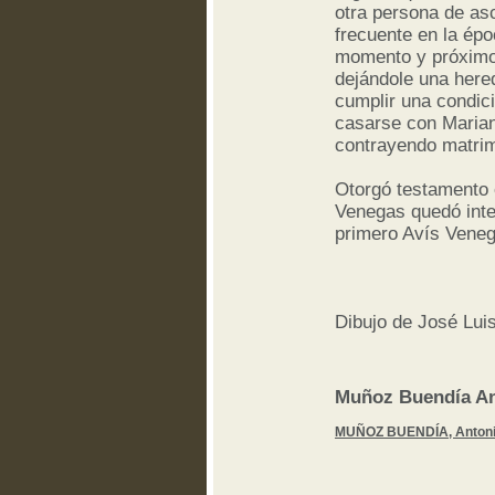
otra persona de as
frecuente en la épo
momento y próximo
dejándole una here
cumplir una condic
casarse con Marian
contrayendo matrim
Otorgó testamento 
Venegas quedó inte
primero Avís Veneg
Dibujo de José Lui
Muñoz Buendía An
MUÑOZ BUENDÍA, Antonio