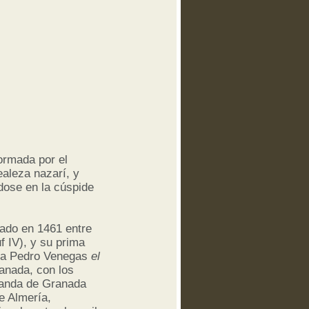
ormada por el
ealeza nazarí, y
dose en la cúspide
rado en 1461 entre
f IV), y su prima
ata Pedro Venegas
el
ranada, con los
rianda de Granada
e Almería,