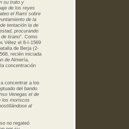
n su trato y
aje de los reyes
Mateo el Ramí sobre
ayuntamiento de la
nde tentación la de
jestad, procurando
de tirano
”. Como
s Vélez el 8-I-1569
talla de Berja (2-
568, recién iniciada
án de Almería,
a la concentración
 a concentrar a los
eptuado del bando
nso Venegas el de
e los moriscos
ostillándose al
nso no regateó
an por su