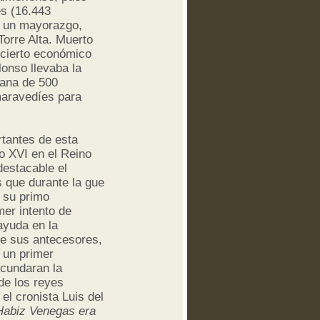
es (16.443
o
un mayorazgo,
Torre Alta. Muerto
ncierto económico
lonso llevaba la
mana de 500
maravedíes para
rtantes de esta
o XVI en el Reino
destacable el
s que durante la gue
 su primo
er intento de
ayuda en la
de sus antecesores,
n un primer
ecundaran la
de los reyes
el cronista Luis del
Habiz Venegas era