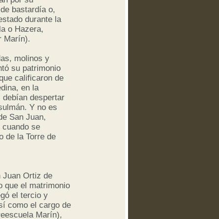
 de bastardía o,
estado durante la
la o Hazera,
r Marín).
as, molinos y
ntó su patrimonio
que calificaron de
dina, en la
, debían despertar
usulmán. Y no es
 de San Juan,
n cuando se
o de la Torre de
 Juan Ortiz de
o que el matrimonio
egó el tercio y
así como el cargo de
reescuela Marín),