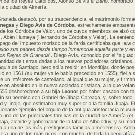
n de los Reyes Católicos, Alonso Belvis
el Baho
, nombrado 
la ciudad de Almería.
Granada destacó, por su trascendencia, el matrimonio form
enegas
y
Diego Avís de Córdoba
, estrechamente emparenta
de los Córdoba de Válor, uno de cuyos miembros se alzó c
, Abén Humeya (Hernando de Córdoba y Válor). La sentencia
pago del impuesto morisco de la farda certificaba que “
era c
 sido sus padres desde tiempo inmemorial aquella parte y e
e los Reyes de Granada
”. Diego Avís, conocido por el “alguaci
ntidad de tierras dadas a los nuevos pobladores cristianos,
oquia de Santiago, pero solía residir en Mondújar, donde p
ió en 1561 (su mujer ya le había precedido en 1555), fiel a 
 un intérprete de castellano, al igual que su mujer, y firma
se en absoluto en la nueva sociedad cristiana, a la que veía
555 desheredaron a su hija
Leonor
por haber casado con ta
n su permiso con Gabriel de Jibaja Careaga, y, sobre todo,
d y linaje, que estimaban muy superior a la familia Jibaja. E
ionante ejemplo del orgullo de la antigua aristocracia musu
a una de las principales familias de la ciudad de Almería (el
ibaja, alcaide y gobernador de la taha de Alboloduy, y su ma
a a una de las más prestigiosas familias almerienses). Ade
 era uno de los más ricos, con mucho, de toda la geografía 