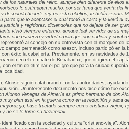
y de los naturales del reino, aunque bien diferente de ellos e
moriscos lo estimaban mucho, por ser fama que venía del lin
y deseando hacerle rey en esta rebelión, le había escrito 
su parte que lo aceptase; el cual tomó la carta y la llevó al 
 la justicia y regidores, diciéndoles que no dejaba de ser gra
delante vivió siempre enfermo, aunque leal servidor de su ma
fama con esfuerzo y virtud propia que con codicia y nombre 
 representó al concejo en su entrevista con el marqués de lo
yo campo permaneció como asesor, incluso participó en la ba
o con éxito la caballería. Previamente, en las navidades de 1
tervenido en el combate de Benahadux, que dirigiera el capit
, con el fin de eliminar el peligro que para la ciudad suponí
 localidad.
n, Alonso siguió colaborando con las autoridades, ayudando
xpulsión. Un interesante documento nos dice cómo fue exc
on Alonso Venegas de Almería es primo hermano de don Alo
o muy bien assí en la guerra como en la reduptión y saca d
 mayorazgo; háse tractado siempre como cristiano viejo», ap
 y no se le tome su hazienda
».
dentificado con la sociedad y cultura “cristiano-vieja”, Alo
udo actuar como benefactor entre los moriscos que pugnab