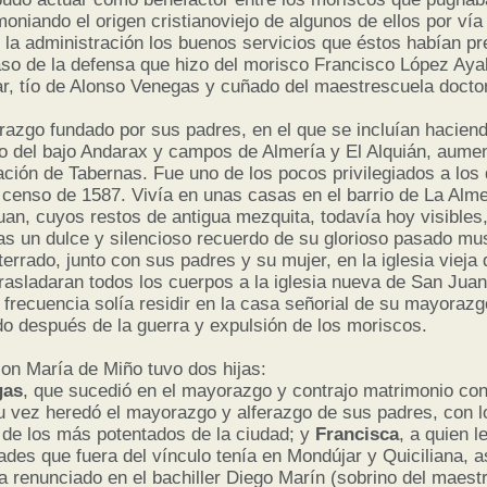
oniando el origen cristianoviejo de algunos de ellos por vía
 la administración los buenos servicios que éstos habían pr
caso de la defensa que hizo del morisco Francisco López Aya
ar, tío de Alonso Venegas y cuñado del maestrescuela docto
azgo fundado por sus padres, en el que se incluían haciend
go del bajo Andarax y campos de Almería y El Alquián, aume
ción de Tabernas. Fue uno de los pocos privilegiados a los 
l censo de 1587. Vivía en unas casas en el barrio de La Alme
an, cuyos restos de antigua mezquita, todavía hoy visibles
gas un dulce y silencioso recuerdo de su glorioso pasado m
terrado, junto con sus padres y su mujer, en la iglesia vieja
rasladaran todos los cuerpos a la iglesia nueva de San Jua
 frecuencia solía residir en la casa señorial de su mayorazg
do después de la guerra y expulsión de los moriscos.
on María de Miño tuvo dos hijas:
gas
, que sucedió en el mayorazgo y contrajo matrimonio con
u vez heredó el mayorazgo y alferazgo de sus padres, con l
 de los más potentados de la ciudad; y
Francisca
, a quien l
ades que fuera del vínculo tenía en Mondújar y Quiciliana, 
ía renunciado en el bachiller Diego Marín (sobrino del maest